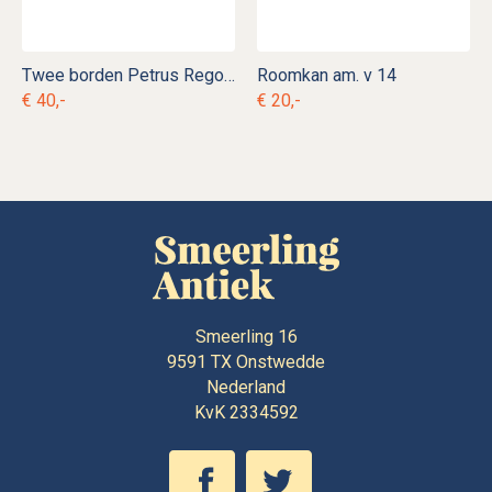
Twee borden Petrus Regout Cerès
Roomkan am. v 14
€ 40,-
€ 20,-
Smeerling 16
9591 TX
Onstwedde
Nederland
KvK 2334592