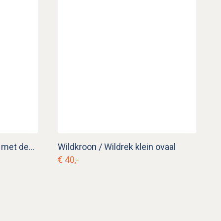
Vintage koperen steelpan met deksel kk. p 18
Wildkroon / Wildrek klein ovaal
€ 40,-