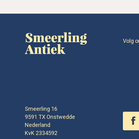
Volg o
Smeerling 16
9591 TX
Onstwedde
Nederland
KvK 2334592