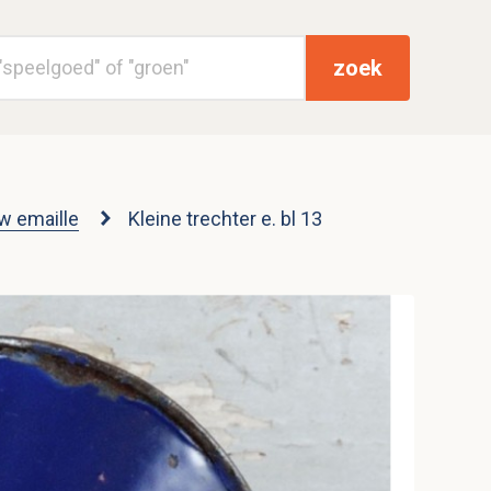
zoek
w emaille
Kleine trechter e. bl 13