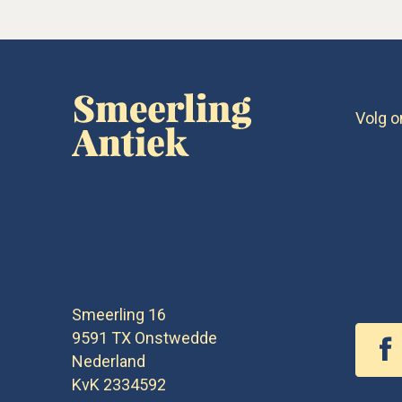
Volg o
Smeerling 16
9591 TX
Onstwedde
Nederland
KvK 2334592