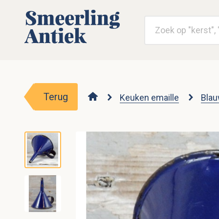
Terug
Keuken emaille
Blau