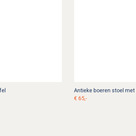
fel
€ 65,-