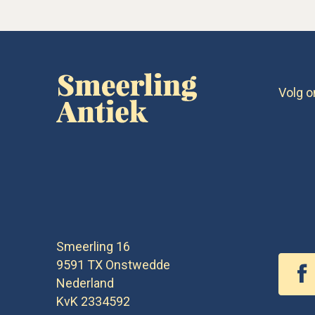
Volg o
Smeerling 16
9591 TX
Onstwedde
Nederland
KvK 2334592