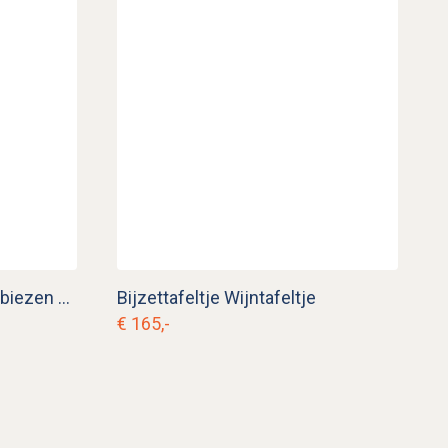
Antieke boeren stoel met biezen zitting
Bijzettafeltje Wijntafeltje
€ 165,-