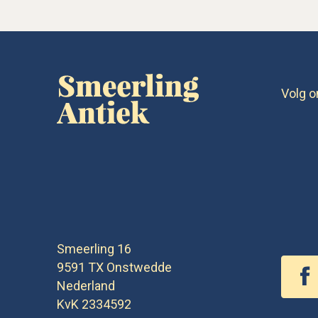
Volg o
Smeerling 16
9591 TX
Onstwedde
Nederland
KvK 2334592