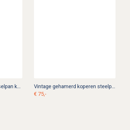
Middelgrote koperen dekselpan kk. p 20
Vintage gehamerd koperen steelpan me deksel kk. p 25
€ 75,-