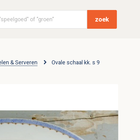
zoek
elen & Serveren
Ovale schaal kk. s 9