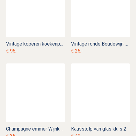
Vintage koperen koekenpan met gietijzeren handvat kk. p 12
Vintage ronde Boudewijn botervloot kk. s 11
€ 95,-
€ 25,-
Champagne emmer Wijnkoeler
Kaasstolp van glas kk. s 2
€ 35,-
€ 40,-