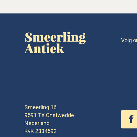
Volg o
Smeerling 16
9591 TX
Onstwedde
Nederland
KvK 2334592