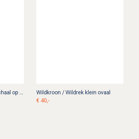
Vintage aardewerk taartschaal op voet
Wildkroon / Wildrek klein ovaal
€ 40,-