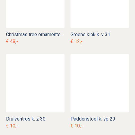
Christmas tree ornaments kerstballen in doos k. bg 6
Groene klok k. v 31
€ 48,-
€ 12,-
Druiventros k. z 30
Paddenstoel k. vp 29
€ 10,-
€ 10,-