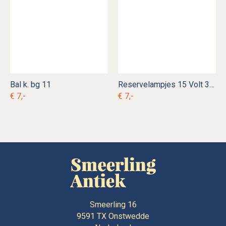
Bal k. bg 11
Reservelampjes 15 Volt 3 Watt
€ 7,-
€ 7,-
Smeerling 16
9591 TX
Onstwedde