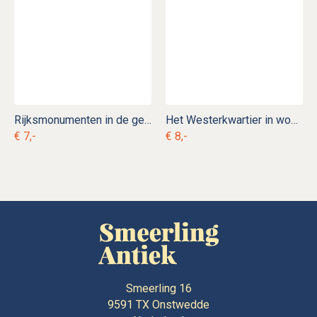
Rijksmonumenten in de gemeente Loppersum
Het Westerkwartier in woord & beeld
€ 7,-
€ 8,-
Smeerling 16
9591 TX
Onstwedde