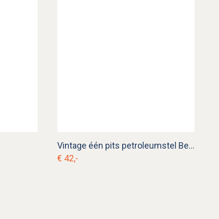
Vintage één pits petroleumstel Beccon Doetinchem e. rg 2
€ 42,-