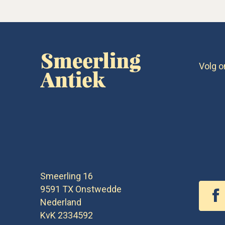
Volg o
Smeerling 16
9591 TX
Onstwedde
Nederland
KvK 2334592