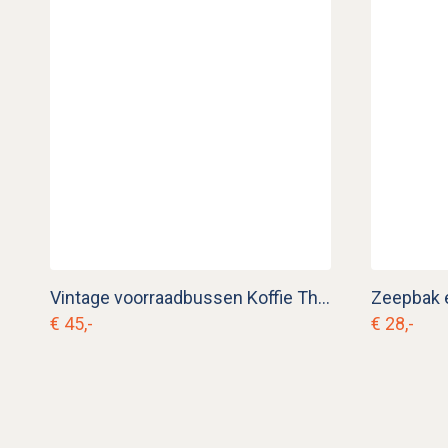
Vintage voorraadbussen Koffie Thee Suiker e. rg 3
Zeepbak e
€ 45,-
€ 28,-