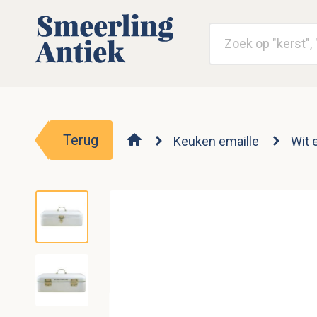
Terug
Keuken emaille
Wit 