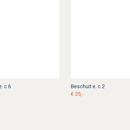
. c 6
Beschuit e. c 2
€ 35,-