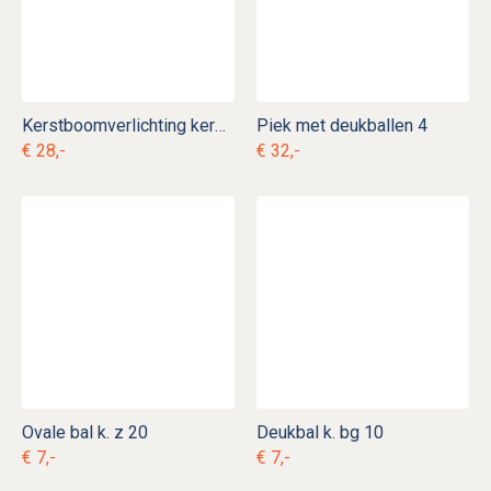
Kerstboomverlichting kerstmannen Vroom en Dreesmann k l 10
Piek met deukballen 4
€ 28,-
€ 32,-
Ovale bal k. z 20
Deukbal k. bg 10
€ 7,-
€ 7,-