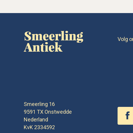
Volg o
Smeerling 16
9591 TX
Onstwedde
Nederland
KvK 2334592