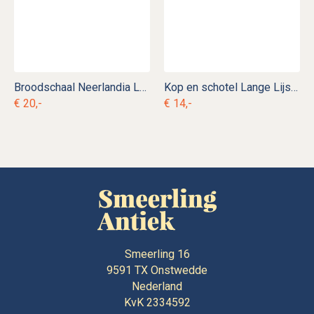
Broodschaal Neerlandia Leerdam gk. l 11
Kop en schotel Lange Lijs ag d 5
€ 20,-
€ 14,-
Smeerling 16
9591 TX
Onstwedde
Nederland
KvK 2334592