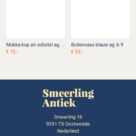
Mokka kop en schotel ag. v 22
Bollenvaas blauw ag. b 9
€ 12,-
€ 35,-
Smeerling 16
9591 TX
Onstwedde
Nederland