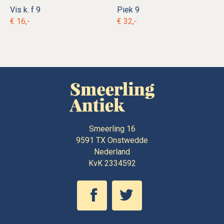
Vis k. f 9
Piek 9
€ 16,-
€ 32,-
Smeerling 16
9591 TX
Onstwedde
Nederland
KvK 2334592