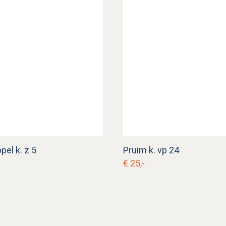
el k. z 5
Pruim k. vp 24
€ 25,-