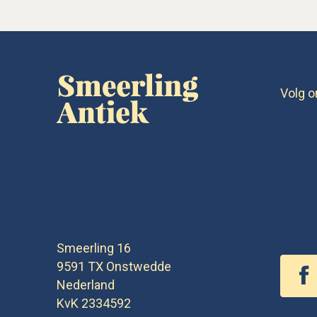
Volg o
Smeerling 16
9591 TX
Onstwedde
Nederland
KvK 2334592