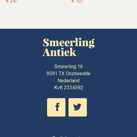
€ 24,-
€ 10,-
Smeerling 16
9591 TX
Onstwedde
Nederland
KvK 2334592