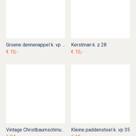
Groene dennenappel k. vp 25
Kerstman k. z 28
€ 10,-
€ 10,-
Vintage Christbaumschmuck k. d 24
Kleine paddenstoel k. vp 35