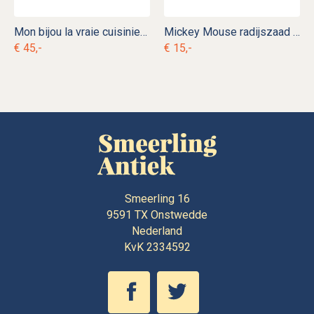
Mon bijou la vraie cuisiniere electrique s. d 4
Mickey Mouse radijszaad s. d 14
€ 45,-
€ 15,-
Smeerling 16
9591 TX
Onstwedde
Nederland
KvK 2334592