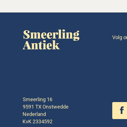
Volg o
Smeerling 16
9591 TX
Onstwedde
Nederland
KvK 2334592