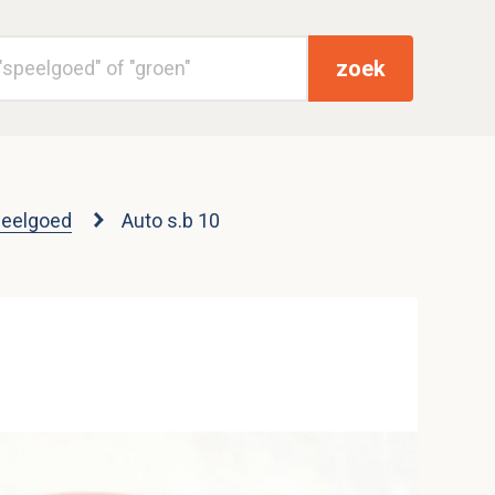
zoek
peelgoed
Auto s.b 10