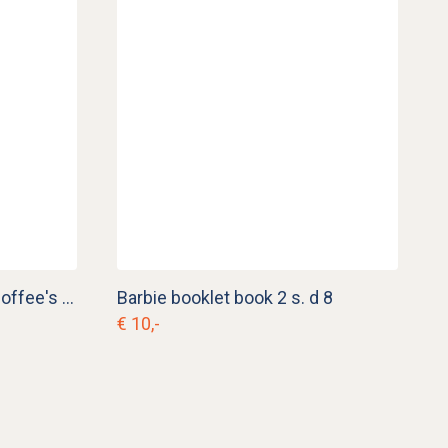
Barbie Brunch Time and Coffee's On
Barbie booklet book 2 s. d 8
€ 10,-