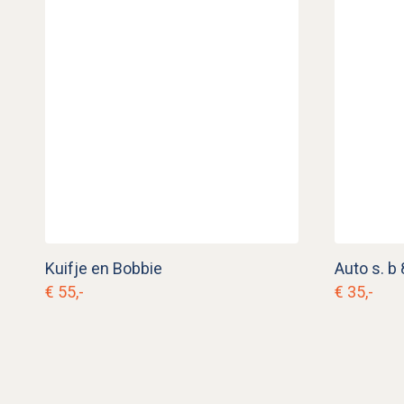
Kuifje en Bobbie
Auto s. b 
€ 55,-
€ 35,-