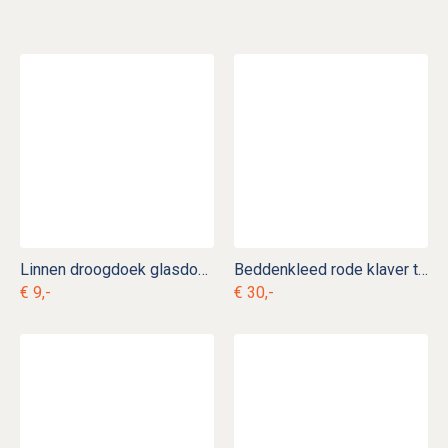
Linnen droogdoek glasdoek t. hk 13
Beddenkleed rode klaver t. b 3
€ 9,-
€ 30,-