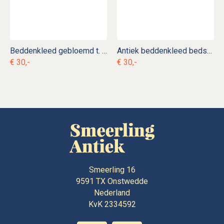
Beddenkleed gebloemd t. b 13
Antiek beddenkleed bedsteekleed rood gebloemd t. b 6
€ 30,-
€ 30,-
Smeerling 16
9591 TX
Onstwedde
Nederland
KvK 2334592