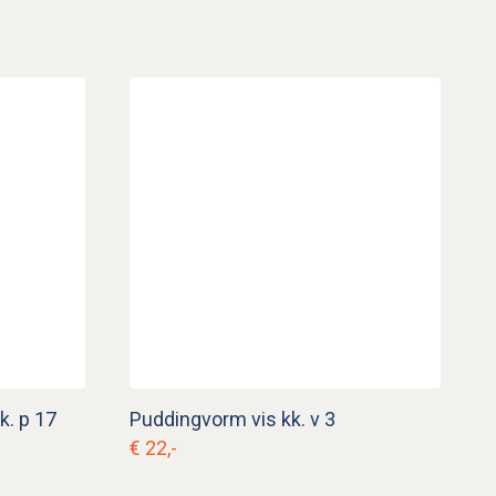
k. p 17
Puddingvorm vis kk. v 3
€ 22,-