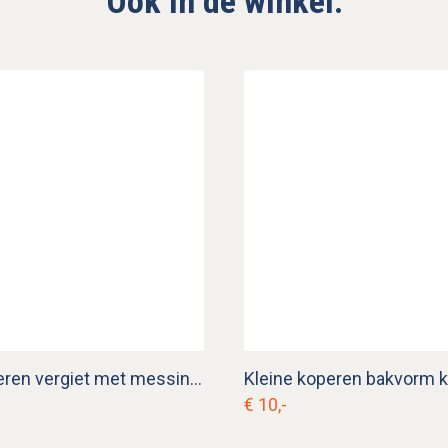
Ook in de winkel:
Klein koperen vergiet met messing handvat k. p 22
Kleine koperen bakvorm k
€ 10,-