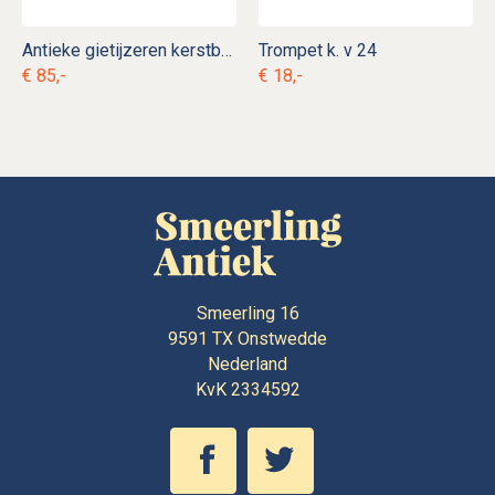
Antieke gietijzeren kerstboomvoet k. d 5
Trompet k. v 24
€ 85,-
€ 18,-
Smeerling 16
9591 TX
Onstwedde
Nederland
KvK 2334592