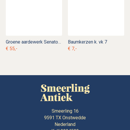
Groene aardewerk Senator Germany kerstboomvoet k. d 14
Baumkerzen k. vk 7
€ 55,-
€ 7,-
Smeerling 16
9591 TX
Onstwedde
Nederland