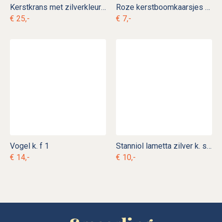
Kerstkrans met zilverkleurige ballen k. d 26
Roze kerstboomkaarsjes k. vk 5
€ 25,-
€ 7,-
Vogel k. f 1
Stanniol lametta zilver k. s 18
€ 14,-
€ 10,-