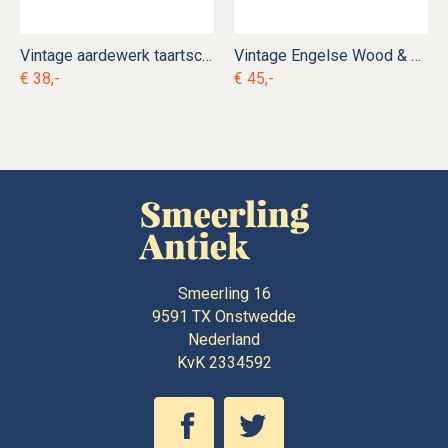
Vintage aardewerk taartschaal op voet
Vintage Engelse Wood & Sons Burslem soepterrine Dorset
€ 38,-
€ 45,-
Smeerling 16
9591 TX
Onstwedde
Nederland
KvK 2334592