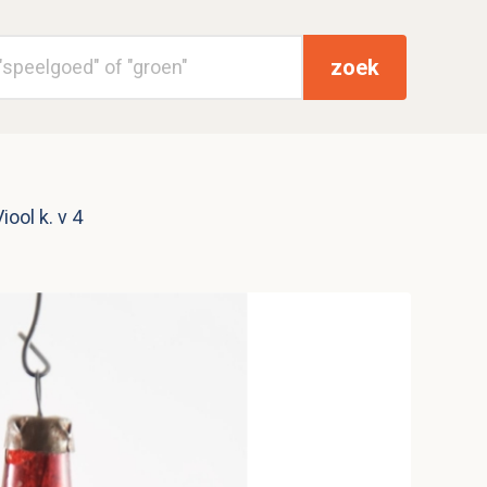
zoek
iool k. v 4