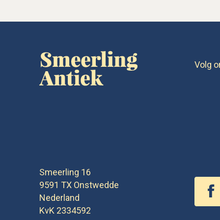
Volg o
Smeerling 16
9591 TX
Onstwedde
Nederland
KvK 2334592