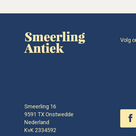
Volg o
Smeerling 16
9591 TX
Onstwedde
Nederland
KvK 2334592