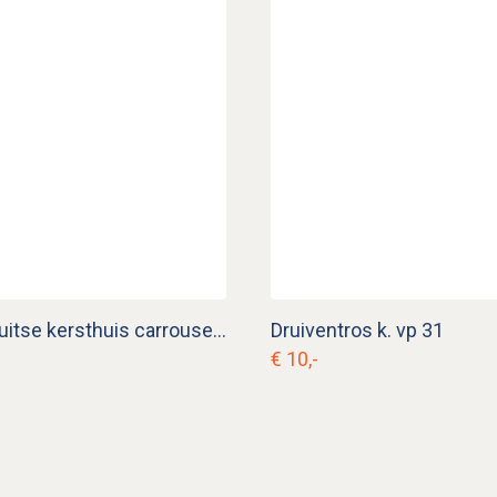
Vintage Duitse kersthuis carrousel k. d 29
Druiventros k. vp 31
€ 10,-