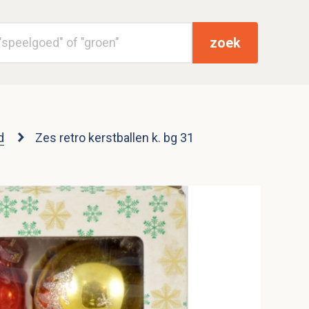
zoek
d
Zes retro kerstballen k. bg 31