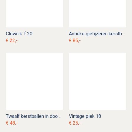
Clown k. f 20
Antieke gietijzeren kerstboomvoet k. d 5
€ 22,-
€ 85,-
Twaalf kerstballen in doos k. bg 13
Vintage piek 18
€ 48,-
€ 25,-