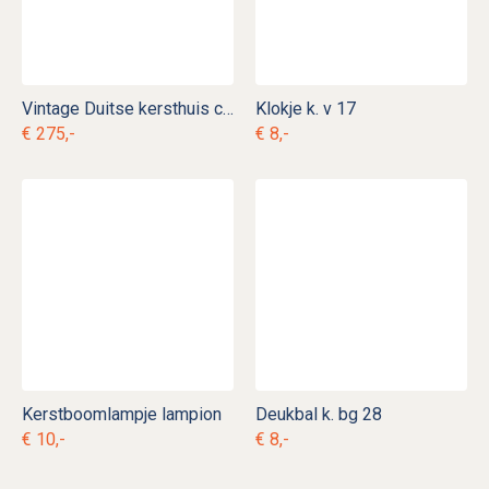
Vintage Duitse kersthuis carrousel k. d 29
Klokje k. v 17
€ 275,-
€ 8,-
Kerstboomlampje lampion
Deukbal k. bg 28
€ 10,-
€ 8,-