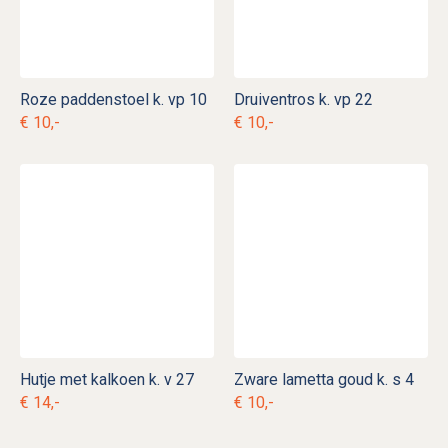
Roze paddenstoel k. vp 10
Druiventros k. vp 22
€ 10,-
€ 10,-
Hutje met kalkoen k. v 27
Zware lametta goud k. s 4
€ 14,-
€ 10,-