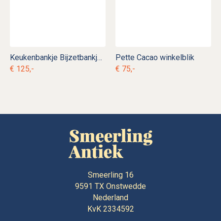
Keukenbankje Bijzetbankje Bedsteebankje
Pette Cacao winkelblik
€ 125,-
€ 75,-
Smeerling 16
9591 TX
Onstwedde
Nederland
KvK 2334592