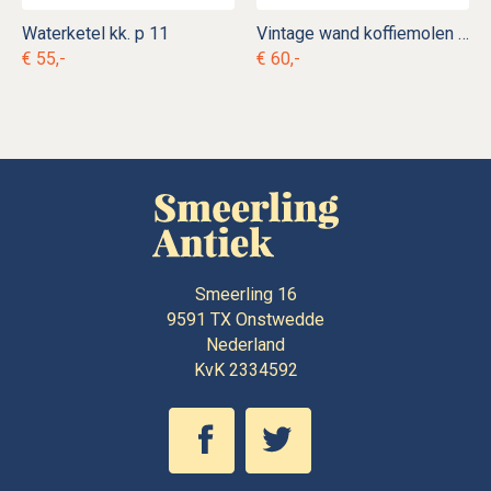
Waterketel kk. p 11
Vintage wand koffiemolen PeDe grijs nr. 6
€ 55,-
€ 60,-
Smeerling 16
9591 TX
Onstwedde
Nederland
KvK 2334592