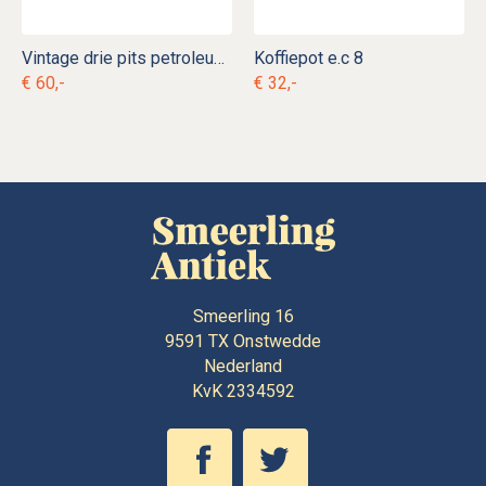
Vintage drie pits petroleumstel e. ok 13
Koffiepot e.c 8
€ 60,-
€ 32,-
Smeerling 16
9591 TX
Onstwedde
Nederland
KvK 2334592