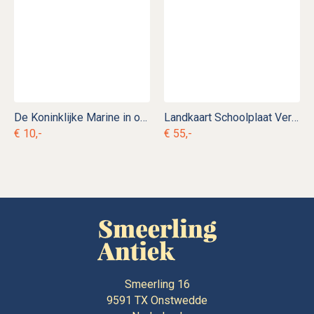
De Koninklijke Marine in oude ansichten
Landkaart Schoolplaat Verenigde Staten van Noord-Amerika
€ 10,-
€ 55,-
Smeerling 16
9591 TX
Onstwedde