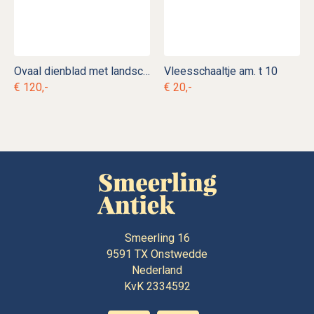
Ovaal dienblad met landschap am. d 7
Vleesschaaltje am. t 10
€ 120,-
€ 20,-
Smeerling 16
9591 TX
Onstwedde
Nederland
KvK 2334592