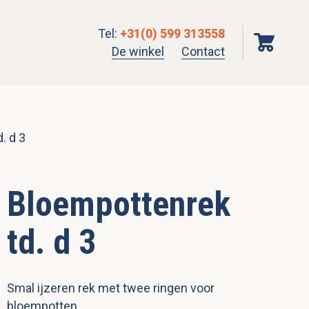
Tel
:
+31(0) 599 313558
De winkel
Contact
. d 3
Bloempottenrek
td. d 3
Smal ijzeren rek met twee ringen voor
bloempotten