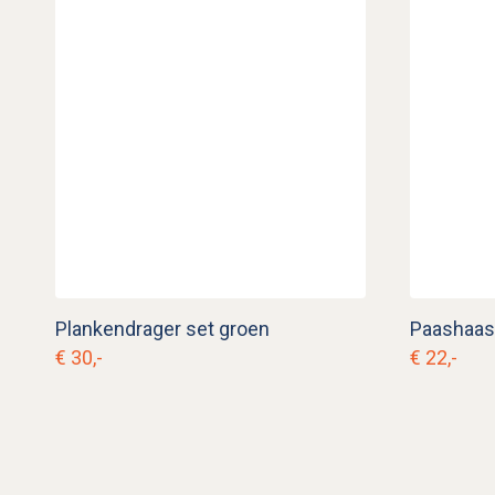
Plankendrager set groen
Paashaas 
€ 30,-
€ 22,-