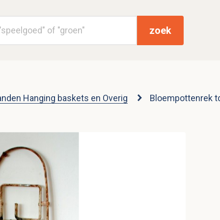
zoek
nden Hanging baskets en Overig
Bloempottenrek td