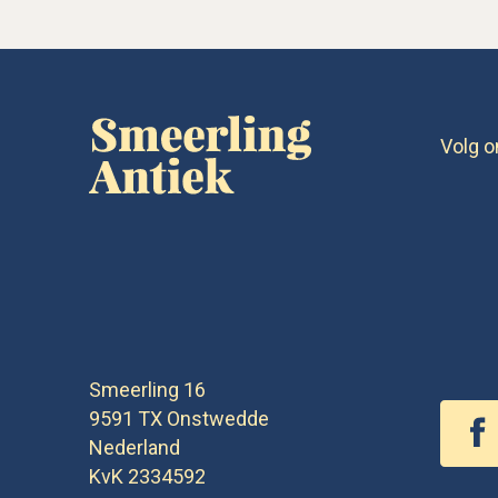
Volg o
Smeerling 16
9591 TX
Onstwedde
Nederland
KvK 2334592