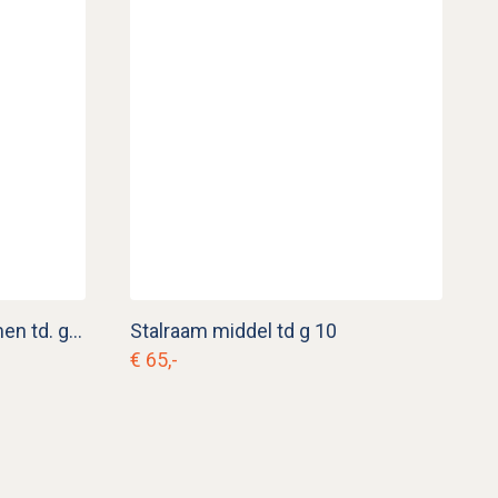
Muurornament met bloemen td. g 26
Stalraam middel td g 10
€ 65,-