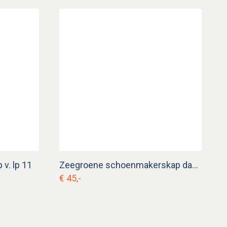
v. lp 11
Zeegroene schoenmakerskap dakkap v. lp 6
€ 45,-