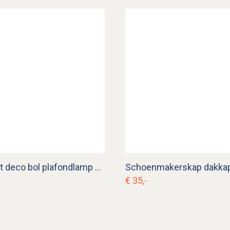
Groene art deco bol plafondlamp v. p 3
Schoenmakerskap dakkap 
€ 35,-