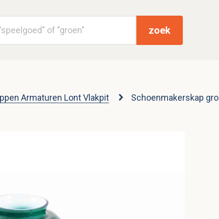
zoek
pen Armaturen Lont Vlakpit
Schoenmakerskap groen