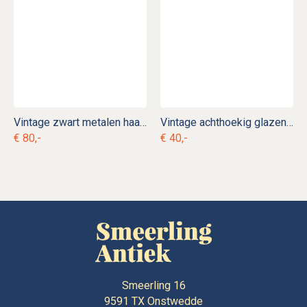
Vintage zwart metalen haardset
Vintage achthoekig glazen sieraden kistje
€ 80,-
€ 40,-
Smeerling 16
9591 TX
Onstwedde