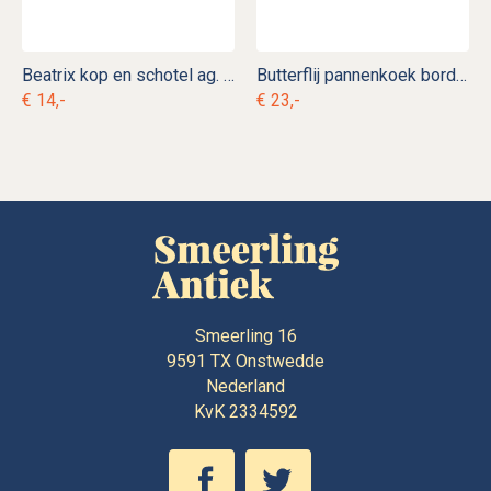
Beatrix kop en schotel ag. d 2
Butterflij pannenkoek bord ag. d 19
€ 14,-
€ 23,-
Smeerling 16
9591 TX
Onstwedde
Nederland
KvK 2334592