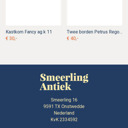
Kastkom Fancy ag k 11
Twee borden Petrus Regout Cerès
€ 30,-
€ 40,-
Smeerling 16
9591 TX
Onstwedde
Nederland
KvK 2334592