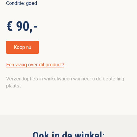
Conditie: goed
€ 90,-
Koop nu
Een vraag over dit product?
Verzendopties in winkelwagen wanneer u de bestelling
plaatst.
Ook in de winkel: