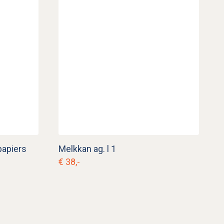
papiers
Melkkan ag. l 1
€ 38,-