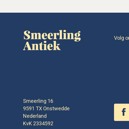
Volg o
Smeerling 16
9591 TX
Onstwedde
Nederland
KvK 2334592