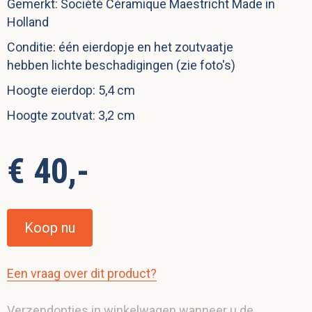
Gemerkt: Société Céramique Maestricht Made in
Holland
Conditie: één eierdopje en het zoutvaatje
hebben lichte beschadigingen (zie foto's)
Hoogte eierdop: 5,4 cm
Hoogte zoutvat: 3,2 cm
€ 40,-
Koop nu
Een vraag over dit product?
Verzendopties in winkelwagen wanneer u de