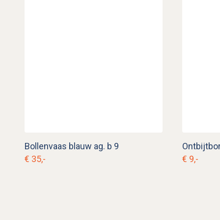
Bollenvaas blauw ag. b 9
Ontbijtbo
€ 35,-
€ 9,-