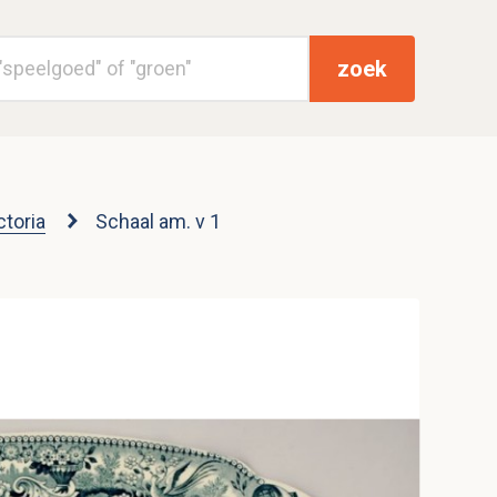
zoek
ctoria
Schaal am. v 1