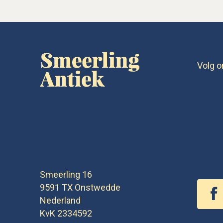
Volg o
Smeerling 16
9591 TX
Onstwedde
Nederland
KvK 2334592