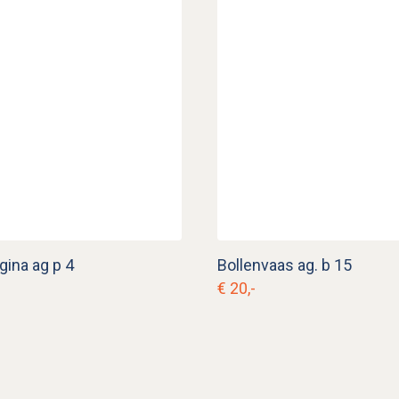
gina ag p 4
Bollenvaas ag. b 15
€ 20,-