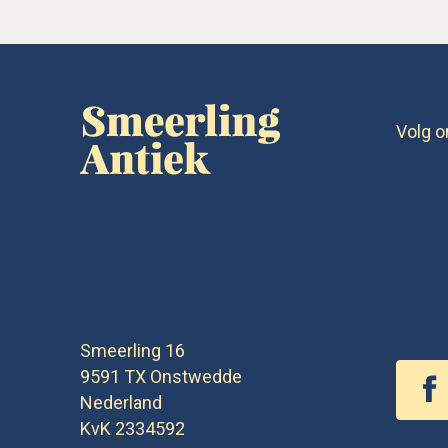
Volg o
Smeerling 16
9591 TX
Onstwedde
Nederland
KvK 2334592