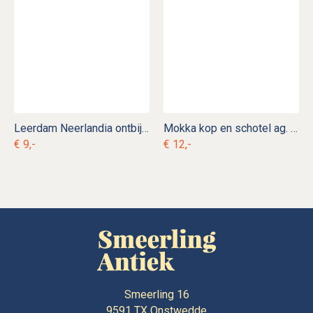
Leerdam Neerlandia ontbijtbord
Mokka kop en schotel ag. v 22
€ 9,-
€ 12,-
Smeerling 16
9591 TX
Onstwedde