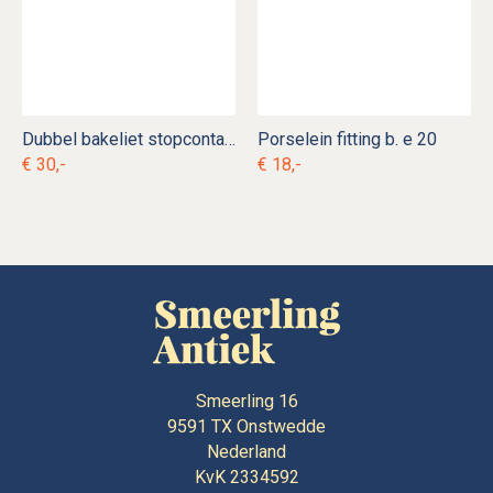
Dubbel bakeliet stopcontact b. e 2
Porselein fitting b. e 20
€ 30,-
€ 18,-
Smeerling 16
9591 TX
Onstwedde
Nederland
KvK 2334592