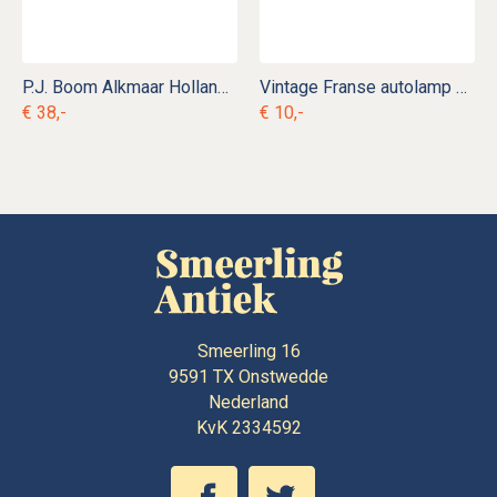
P.J. Boom Alkmaar Holland Ambrosine blik
Vintage Franse autolamp Normalux
€ 38,-
€ 10,-
Smeerling 16
9591 TX
Onstwedde
Nederland
KvK 2334592