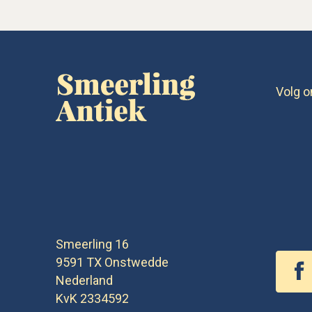
Volg o
Smeerling 16
9591 TX
Onstwedde
Nederland
KvK 2334592