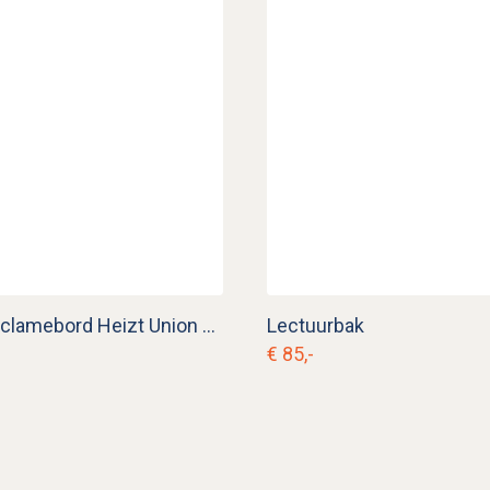
Emaille reclamebord Heizt Union Briketts
Lectuurbak
€ 85,-