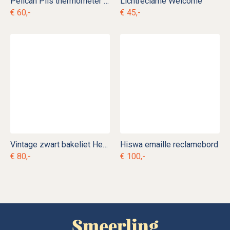
Pelican Pils thermometer c. r 10
Lichtreclame Welcome
€ 60,-
€ 45,-
Vintage zwart bakeliet Heemaf telefoon
Hiswa emaille reclamebord
€ 80,-
€ 100,-