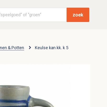
zoek
nen & Potten
Keulse kan kk. k 5