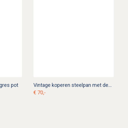
gres pot
Vintage koperen steelpan met deksel kk. p 18
€ 70,-