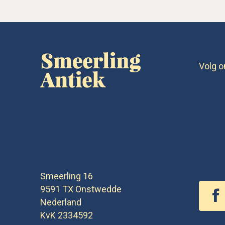
Volg o
Smeerling 16
9591 TX
Onstwedde
Nederland
KvK 2334592